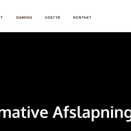
RT
GAMING
UDSTYR
KONTAKT
mative Afslapnin