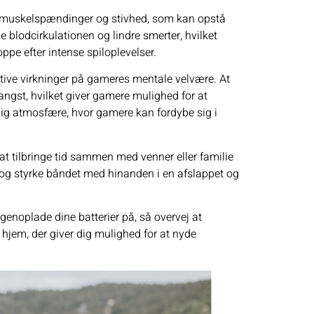
dre muskelspændinger og stivhed, som kan opstå
 blodcirkulationen og lindre smerter, hvilket
pe efter intense spiloplevelser.
itive virkninger på gameres mentale velvære. At
ngst, hvilket giver gamere mulighed for at
olig atmosfære, hvor gamere kan fordybe sig i
t tilbringe tid sammen med venner eller familie
og styrke båndet med hinanden i en afslappet og
genoplade dine batterier på, så overvej at
it hjem, der giver dig mulighed for at nyde