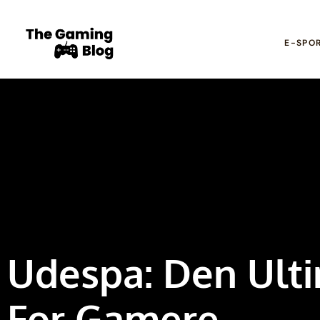
E-SPO
Udespa: Den Ulti
For Gamere