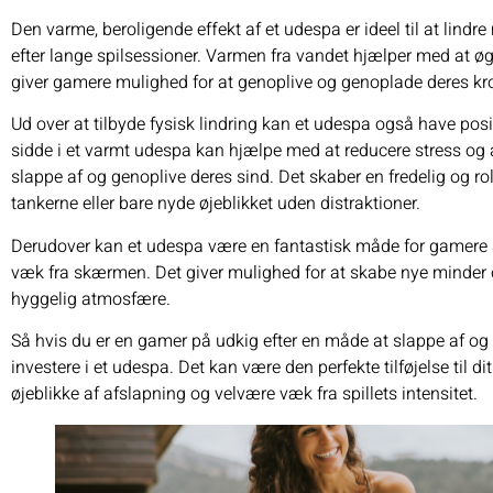
Den varme, beroligende effekt af et udespa er ideel til at lin
efter lange spilsessioner. Varmen fra vandet hjælper med at øge
giver gamere mulighed for at genoplive og genoplade deres krop
Ud over at tilbyde fysisk lindring kan et udespa også have pos
sidde i et varmt udespa kan hjælpe med at reducere stress og a
slappe af og genoplive deres sind. Det skaber en fredelig og r
tankerne eller bare nyde øjeblikket uden distraktioner.
Derudover kan et udespa være en fantastisk måde for gamere a
væk fra skærmen. Det giver mulighed for at skabe nye minder 
hyggelig atmosfære.
Så hvis du er en gamer på udkig efter en måde at slappe af og 
investere i et udespa. Det kan være den perfekte tilføjelse til d
øjeblikke af afslapning og velvære væk fra spillets intensitet.