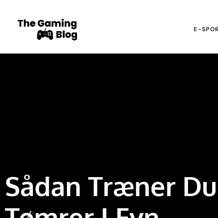
E-SPO
Sådan Træner Du 
Tømrer I Fyn