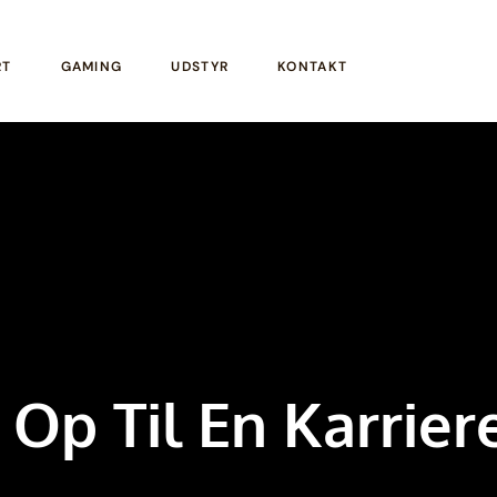
RT
GAMING
UDSTYR
KONTAKT
Op Til En Karrie