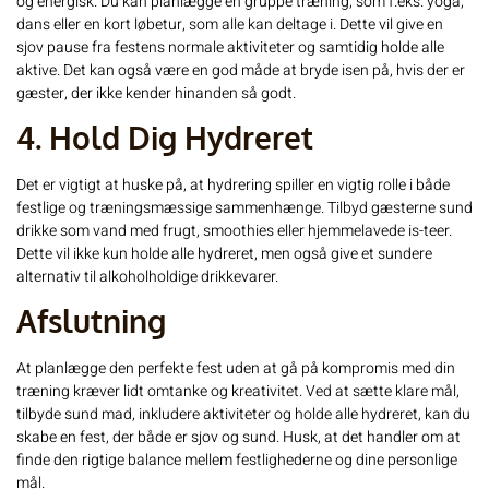
og energisk. Du kan planlægge en gruppe træning, som f.eks. yoga,
dans eller en kort løbetur, som alle kan deltage i. Dette vil give en
sjov pause fra festens normale aktiviteter og samtidig holde alle
aktive. Det kan også være en god måde at bryde isen på, hvis der er
gæster, der ikke kender hinanden så godt.
4. Hold Dig Hydreret
Det er vigtigt at huske på, at hydrering spiller en vigtig rolle i både
festlige og træningsmæssige sammenhænge. Tilbyd gæsterne sund
drikke som vand med frugt, smoothies eller hjemmelavede is-teer.
Dette vil ikke kun holde alle hydreret, men også give et sundere
alternativ til alkoholholdige drikkevarer.
Afslutning
At planlægge den perfekte fest uden at gå på kompromis med din
træning kræver lidt omtanke og kreativitet. Ved at sætte klare mål,
tilbyde sund mad, inkludere aktiviteter og holde alle hydreret, kan du
skabe en fest, der både er sjov og sund. Husk, at det handler om at
finde den rigtige balance mellem festlighederne og dine personlige
mål.