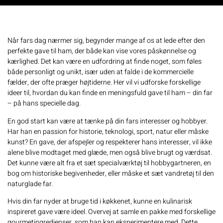
Når fars dag nærmer sig, begynder mange af os at lede efter den
perfekte gave til ham, der både kan vise vores påskønnelse og
kærlighed. Det kan være en udfordring at finde noget, som føles
både personligt og unikt, især uden at falde i de kommercielle
fælder, der ofte præger højtiderne. Her vil vi udforske forskellige
ideer til, hvordan du kan finde en meningsfuld gave til ham – din far
– på hans specielle dag.
En god start kan være at tænke på din fars interesser og hobbyer.
Har han en passion for historie, teknologi, sport, natur eller måske
kunst? En gave, der afspejler og respekterer hans interesser, vil ikke
alene blive modtaget med glæde, men også blive brugt og værdsat.
Det kunne være alt fra et sæt specialværktøj til hobbygartneren, en
bog om historiske begivenheder, eller måske et sæt vandretøj til den
naturglade far.
Hvis din far nyder at bruge tid i køkkenet, kunne en kulinarisk
inspireret gave være ideel. Overvej at samle en pakke med forskellige
gourmetingredienser, som han kan eksperimentere med. Dette