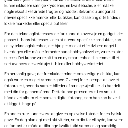
kunne inkludere særlige krydderier, en kvalitetsolie, eller måske
nogle eksotiske tørrede frugter og nødder. Selvom du undgår at
nævne specifikke mærker eller butikker, kan disse ting ofte findes i
lokale markeder eller specialbutikker.
For den teknologiinteresserede far kunne du overveje en gadget, der
passer til hans interesser. Uden at nævne specifikke produkter, kan
en ny teknologisk enhed, der hjælper med at effektivisere noget i
hverdagen eller måske forbedre hans hobbyoplevelser, være en stor
succes. Det kunne være alt fra en ny smart enhed til hjemmet til et
sæt avancerede værktøjer til bilen eller hobbyværkstedet.
En personlig gave, der fremkalder minder om særlige øjeblikke, kan
også være en meget rørende gave. Overvej for eksempel at lave et
fotoprojekt, hvor du samler billeder af særlige øjeblikke, du har delt
med din far gennem årene. Dette kunne præsenteres i en smukt
håndlavet album eller som en digital fotobog, som han kan have til
at kigge tilbage på.
En anden rute kunne være at give en oplevelse i stedet for en fysisk
gave. En dag planlagt med aktiviteter, som din far vil nyde, kan være
en fantastisk måde at tilbringe kvalitetstid sammen og samtidig