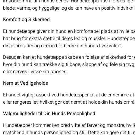
imødekomme din hunds behov. Hundetæpper fås i forskellige fo
bløde, varme, og hyggelige, og de kan have en positiv indvirkni
Komfort og Sikkerhed
Et hundetæppe giver din hund en komfortabel plads at hvile på.
har brug for ekstra støtte til deres led og muskler. Hundetæp
disse områder og dermed forbedre din hunds livskvalitet.
Desuden kan et hundetæppe skabe en følelse af sikkerhed for 
hvor din hund kan trække sig tilbage, slappe af og føle sig tryg.
eller nervøs i visse situationer.
Nem at Vedligeholde
Et andet vigtigt aspekt ved hundetæpper er, at de er nemme at
eller rengøres let, hvilket gør det nemt at holde din hunds områd
Valgmuligheder til Din Hunds Personlighed
Hundetæpper
kommer i en bred vifte af farver og mønstre, hvil
matcher din hunds personlighed og stil. Dette kan gøre det til en 