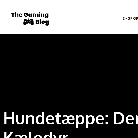
E-SPO
Hundetæppe: Den 
Kæledyr