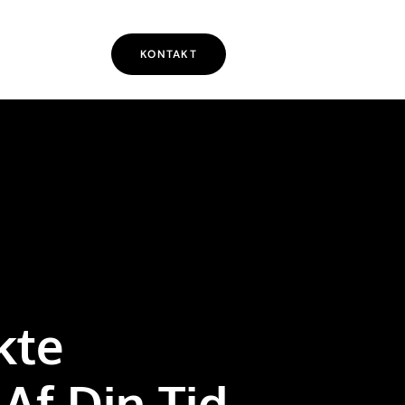
KONTAKT
kte
Af Din Tid