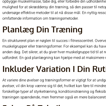
opbygge muskelmasse, tabe dig, eller forbedre din udholdenhed
mulighed for at skræddersy din træning, så den passer til net
undersøge effektive metoder til at nå disse mål. En nyttig resso
omfattende information om træningsmetoder.
Planlæg Din Træning
En struktureret plan er nøglen til succes i fitnesscentret. Overv
muskelgrupper eller træningsformer. For eksempel kan du hav
anden dag. Det sikrer, at du giver hver muskelgruppe tid til at 
udfordret. En god planlægning kan hjælpe med at maksimere re
Inkluder Variation I Din Rut
At variere dine øvelser og træningsformer er vigtigt for at un
øvelser, vil din krop vænne sig til det, hvilket kan føre til mind
forskellige typer af styrketræning, konditionstræning og fleksibi
træningen spændende, men fremmer også en mere balanceret 