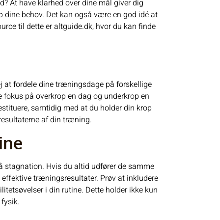
? At have klarhed over dine mål giver dig
op dine behov. Det kan også være en god idé at
urce til dette er
altguide.dk
, hvor du kan finde
ej at fordele dine træningsdage på forskellige
e fokus på overkrop en dag og underkrop en
restituere, samtidig med at du holder din krop
sultaterne af din træning.
ine
dgå stagnation. Hvis du altid udfører de samme
re effektive træningsresultater. Prøv at inkludere
litetsøvelser i din rutine. Dette holder ikke kun
fysik.