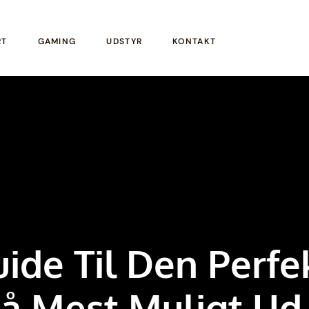
RT
GAMING
UDSTYR
KONTAKT
uide Til Den Perfe
Få Mest Muligt Ud 