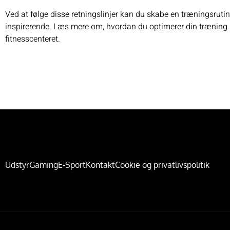
Ved at følge disse retningslinjer kan du skabe en træningsrutine
inspirerende. Læs mere om, hvordan du optimerer din træning
fitnesscenteret.
Udstyr
Gaming
E-Sport
Kontakt
Cookie og privatlivspolitik