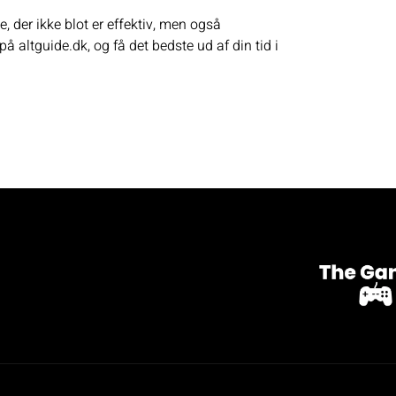
, der ikke blot er effektiv, men også
 på
altguide.dk
, og få det bedste ud af din tid i